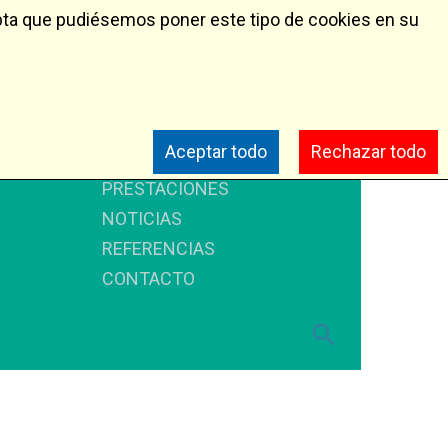
epta que pudiésemos poner este tipo de cookies en su
INICIO
Aceptar todo
Rechazar todo
SOBRE NOSOTROS
PRESTACIONES
ocheras
NOTICIAS
REFERENCIAS
CONTACTO